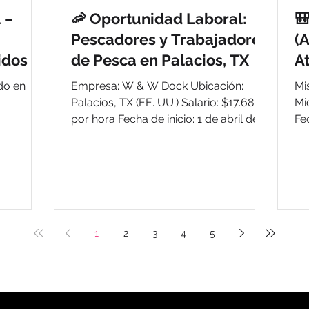
 –
🦐 Oportunidad Laboral:

Pescadores y Trabajadores
(A
idos
de Pesca en Palacios, TX
A
do en
Empresa: W & W Dock Ubicación:
Mi
Palacios, TX (EE. UU.) Salario: $17.68
Mi
por hora Fecha de inicio: 1 de abril de
Fecha 
 para
2026 Fecha de término: 31 de
Fecha
rabajo
diciembre de 2026 Número de
202
vacantes: 18 Tipo de trabajo: Tiempo
postu
bles,
completo Descripción del puesto: Se
Correo: car
adas a
busca personal para trabajar a bordo
Po
cos de
de un barco de pesca de camarón en
ht
1
2
3
4
5
o(a)
la zona del Golfo de México. Las
s 
Unidos
funciones incluyen: Preparar el barco
Dock
para las actividades de pesca. Colocar
de
ción y
y retirar redes de pesca. Clasificar y
lo
do
desangrar ca
que