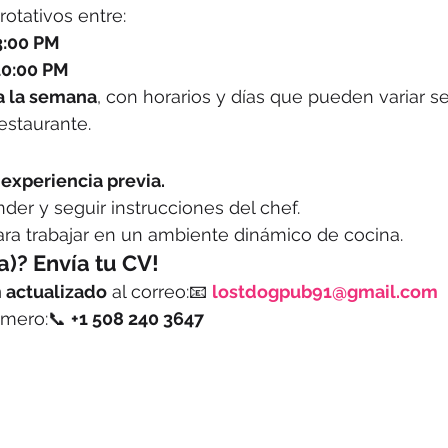
rotativos entre:
3:00 PM
10:00 PM
 a la semana
, con horarios y días que pueden variar s
estaurante.
 experiencia previa.
er y seguir instrucciones del chef.
a trabajar en un ambiente dinámico de cocina.
a)? Envía tu CV!
 actualizado
 al correo:📧 
lostdogpub91@gmail.com
mero:📞 
+1 508 240 3647