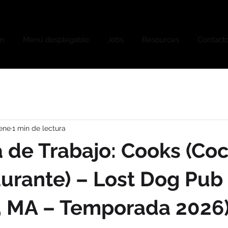
on
Menú desplegable
Jobs
Resources
Contact
 ene
1 min de lectura
a de Trabajo: Cooks (Co
urante) – Lost Dog Pub
, MA – Temporada 2026
strellas.