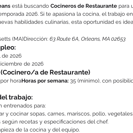
eans
 está buscando 
Cocineros de Restaurante
 para 
emporada 2026. Si te apasiona la cocina, el trabajo en
vas habilidades culinarias, esta oportunidad es ideal 
etts (MA)Dirección: 
63 Route 6A, Orleans, MA 02653
pleo:
il de 2026
diciembre de 2026
 (Cocinero/a de Restaurante)
 por hora
Horas por semana:
 35 (mínimo), con posibili
el trabajo:
n entrenados para:
ar y cocinar sopas, carnes, mariscos, pollo, vegetales
 según recetas y especificaciones del chef.
pieza de la cocina y del equipo.