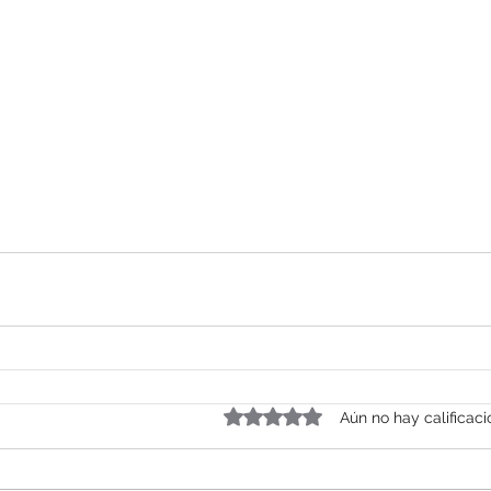
Obtuvo 0 de 5 estrellas.
Aún no hay calificac