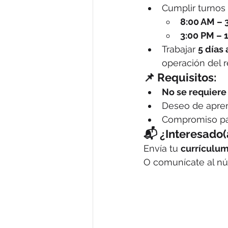
Cumplir turnos 
8:00 AM – 
3:00 PM – 
Trabajar 
5 días
operación del r
📌 Requisitos:
No se requiere
Deseo de aprend
Compromiso par
📬 ¿Interesado(
Envía tu 
currículum
O comunícate al nú