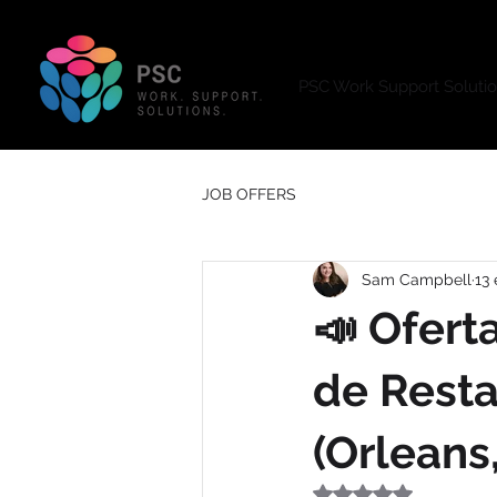
PSC Work Support Soluti
JOB OFFERS
Sam Campbell
13
📣 Ofert
de Resta
(Orleans
Obtuvo NaN de 5 e