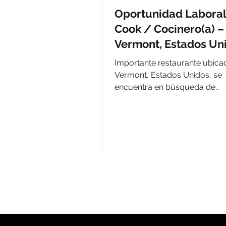
Oportunidad Laboral
Cook / Cocinero(a) –
Vermont, Estados Un
Importante restaurante ubica
Vermont, Estados Unidos, se
encuentra en búsqueda de
cocineros(as) con experiencia
incorporarse a su equipo de t
bajo programa de visa H-2B.
Buscamos personas responsa
comprometidas y acostumbr
trabajar en ambientes dinámi
cocina. Cargo Cook / Cociner
Ubicación Vermont, Estados 
Salario USD $18.45 por hora
Principales Funciones Prepara
cocción de alimentos siguien