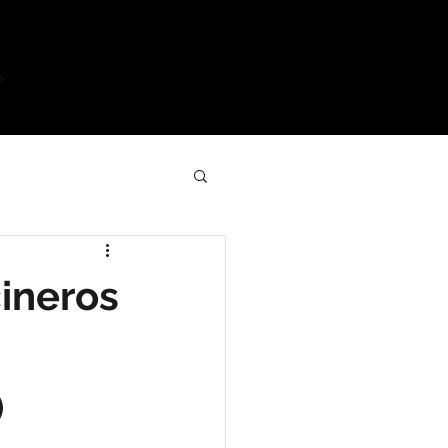
o
cineros
)