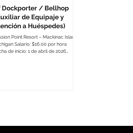
 Dockporter / Bellhop
uxiliar de Equipaje y
tención a Huéspedes)
ssion Point Resort – Mackinac Island,
chigan Salario: $16.00 por hora
de inicio: 1 de abril de 2026
 de término: 16 de noviembre de
6 Vacantes disponibles: 8 📞 Cómo
lar Teléfono: +1 (906) 847-3036
eers@missionpoint.com
rtal web:
tps://www.missionpoint.com/career
📝 Descripción del Puesto Buscamos
porters/Bellhops responsables
 brindar una excelente experiencia a
s huéspedes desde el momento en
 llegan a la isla. Las