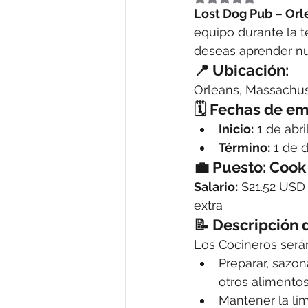
Lost Dog Pub – Orl
equipo durante la t
deseas aprender nue
📍 Ubicación:
Orleans, Massachus
🗓 Fechas de em
Inicio:
 1 de abr
Término:
 1 de 
💼 Puesto:
 Cook
Salario:
 $21.52 USD
extra
📝 Descripción d
Los Cocineros será
Preparar, sazon
otros alimentos
Mantener la lim