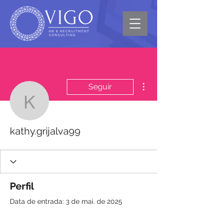
Mais ações
Seguir
kathy.grijalva99
kathy.grijalva99
Perfil
Data de entrada: 3 de mai. de 2025