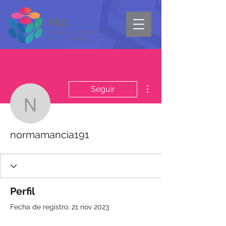
Más acciones
Seguir
normamancia191
normamancia191
Perfil
Fecha de registro: 21 nov 2023