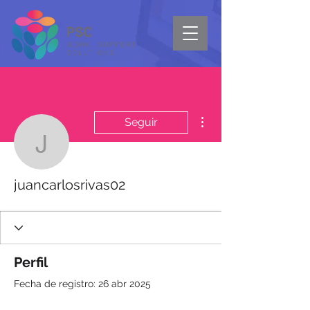
Más acciones
Seguir
juancarlosrivas02
juancarlosrivas02
Perfil
Fecha de registro: 26 abr 2025