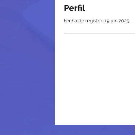
Perfil
Fecha de registro: 19 jun 2025