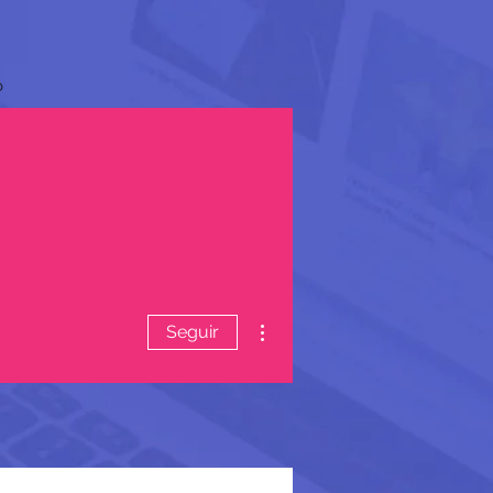
o
Más acciones
Seguir