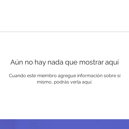
Aún no hay nada que mostrar aquí
Cuando este miembro agregue información sobre sí
mismo, podrás verla aquí.