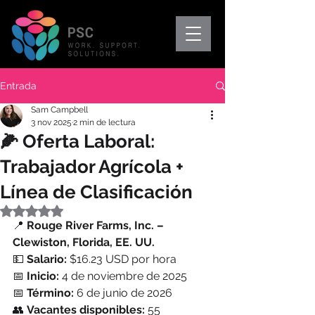
Entrada
Sam Campbell
3 nov 2025
2 min de lectura
🌽 Oferta Laboral:
Trabajador Agrícola +
Línea de Clasificación
Obtuvo NaN de 5 estrellas.
📍 
Rouge River Farms, Inc. – 
Clewiston, Florida, EE. UU.
💵 
Salario:
 $16.23 USD por hora
📅 
Inicio:
 4 de noviembre de 2025
📅 
Término:
 6 de junio de 2026
👥 
Vacantes disponibles:
 55